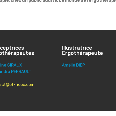
pie, chez un public adulte. Le monde de l’ergothérap
ceptrices
Illustratrice
othérapeutes
Ergothérapeute
line GIRAUX
Amélie DIEP
andra PERRAULT
act@ot-hope.com