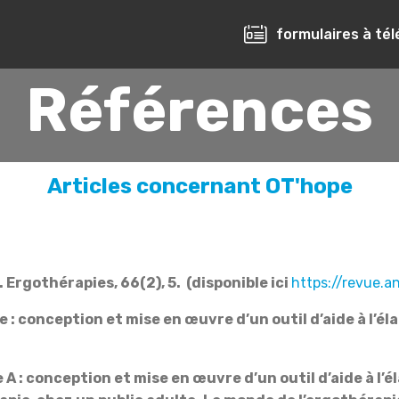
formulaires à té
Références
Articles concernant OT'hope
. Ergothérapies, 66(2), 5.
(disponible ici
https://revue.a
pe : conception et mise en œuvre d’un outil d’aide à l’é
e A : conception et mise en œuvre d’un outil d’aide à l’