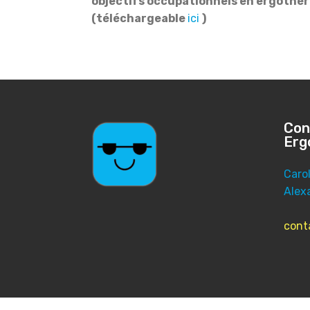
objectifs
occupationnels en ergothéra
(téléchargeable
ici
)
Con
Erg
Caro
Alex
cont