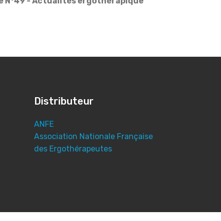
ie N°49 - Actualités ergothérapique
Distributeur
ANFE
Association Nationale Française
des Ergothérapeutes