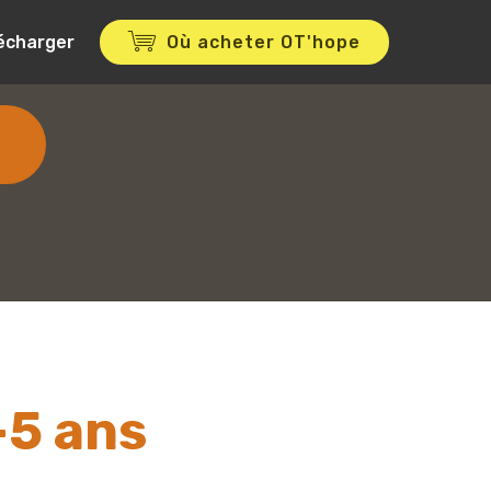
lécharger
Où acheter OT'hope
-5 ans