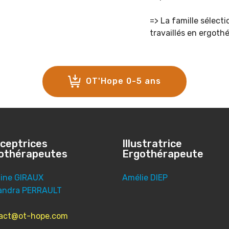
=> La famille sélecti
travaillés en ergoth
OT'Hope 0-5 ans
ceptrices
Illustratrice
othérapeutes
Ergothérapeute
line GIRAUX
Amélie DIEP
andra PERRAULT
act@ot-hope.com