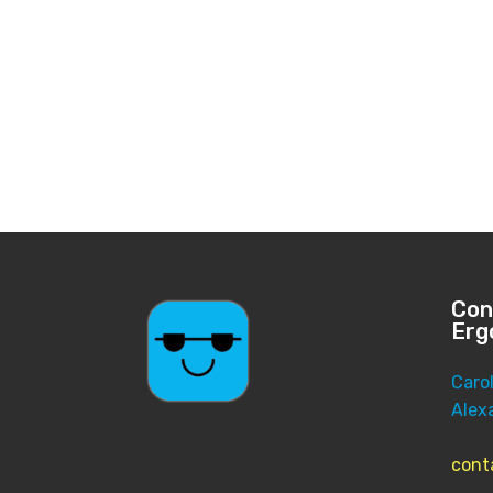
Con
Erg
Caro
Alex
cont