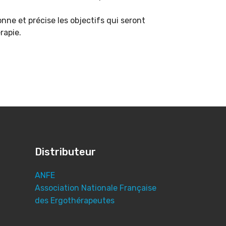
onne et précise les objectifs qui seront
érapie.
Distributeur
ANFE
Association Nationale Française
des Ergothérapeutes